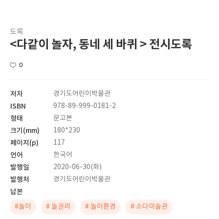
도록
<다같이 놀자, 동네 세 바퀴 > 전시도록
0
저자
경기도어린이박물관
ISBN
978-89-999-0181-2
형태
문고본
크기(mm)
180*230
페이지(p)
117
언어
한국어
발행일
2020-06-30(화)
발행처
경기도어린이박물관
납본
#놀이
# 놀권리
# 놀이환경
# 소다미술관