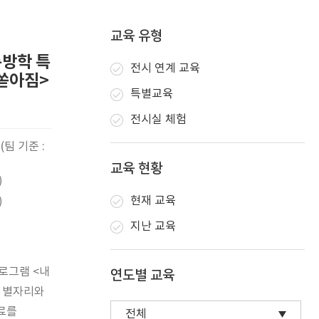
교육 유형
름방학 특
전시 연계 교육
쏟아짐>
특별교육
전시실 체험
팀 기준 :
교육 현황
)
)
현재 교육
지난 교육
로그램 <내
연도별 교육
 별자리와
료를