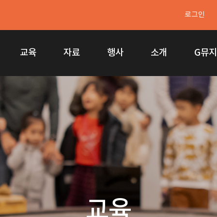
로그인
교육
자료
행사
소개
G뮤
교육