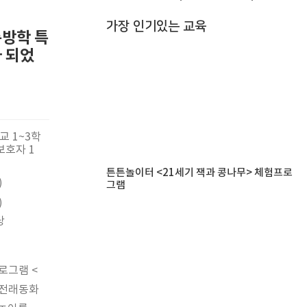
가장 인기있는 교육
름방학 특
 되었
학교 1~3학
 보호자 1
튼튼놀이터 <21세기 잭과 콩나무> 체험프로
)
그램
)
당
로그램 <
 전래동화