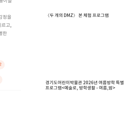
극놀이를
《두 개의 DMZ》 본 체험 프로그램
 감정을
기르고,
별한
학
경기도어린이박물관 2026년 여름방학 특별
프로그램<예술로, 방학생활 - 여름,밤>