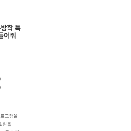
름방학 특
 들어줘
)
)
프로그램을
 소원을