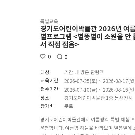
특별교육
경기도어린이박물관 2026년 여
별프로그램 <별똥별이 소원을 안
서 직접 접음>
0
0
대상
기간 내 방문 관람객
교육기간
2026-07-25(토) ~ 2026-08-17(월
접수기간
2026-07-10(금) ~ 2026-08-16(일
장소
경기도어린이박물관 1층 틈새전시
참가비
무료
경기도어린이박물관에서 여름방학 특별 체험 
운영합니다. 여름밤 하늘을 바라보며 별똥별에