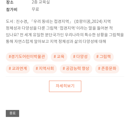
장소
2층 교육실
참가비
무료
도서 : 진수경, 『우리 동네는 접경지역』 (호랑이꿈,2024) 지역
정체성과 다양성을 다룬 그림책 ‘접경지역’이라는 말을 들어본 적
있나요? 전 세계 유일한 분단국가인 우리나라의 특수한 상황을 그림책을
통해 자연스럽게 알아보고 지역 정체성과 삶의 다양성에 대해
#경기도어린이박물관
# 교육
# 다양성
# 그림책
# 교과연계
# 지역사회
# 공감능력 향상
# 존중문화
자세히보기
종료