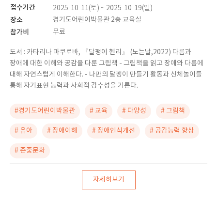
접수기간
2025-10-11(토) ~ 2025-10-19(일)
장소
경기도어린이박물관 2층 교육실
참가비
무료
도서 : 카타리나 마쿠로바, 『달팽이 헨리』 (노는날,2022) 다름과
장애에 대한 이해와 공감을 다룬 그림책 - 그림책을 읽고 장애와 다름에
대해 자연스럽게 이해한다. - 나만의 달팽이 만들기 활동과 신체놀이를
통해 자기표현 능력과 사회적 감수성을 기른다.
#경기도어린이박물관
# 교육
# 다양성
# 그림책
# 유아
# 장애이해
# 장애인식개선
# 공감능력 향상
# 존중문화
자세히보기