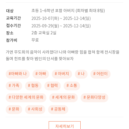
대상
초등 1~6학년 포함 아버지 (회차별 최대 8팀)
교육기간
2025-10-07(화) ~ 2025-12-14(일)
접수기간
2025-09-29(월) ~ 2025-12-14(일)
장소
2층 교육실 2실
참가비
무료
가면 무도회의 음악이 사라졌다! 나와 아빠랑 힘을 합쳐 함께 전시장을
돌며 힌트를 찾아 범인의 단서를 찾아보자
#아빠와 나
# 아빠
# 아버지
# 나
# 어린이
# 가족
# 협동
# 협력
# 소통
# 다양한 세계의 문화
# 세계의 문화
# 문화다양성
# 문화
# 사회성
# 공동체
자세히보기