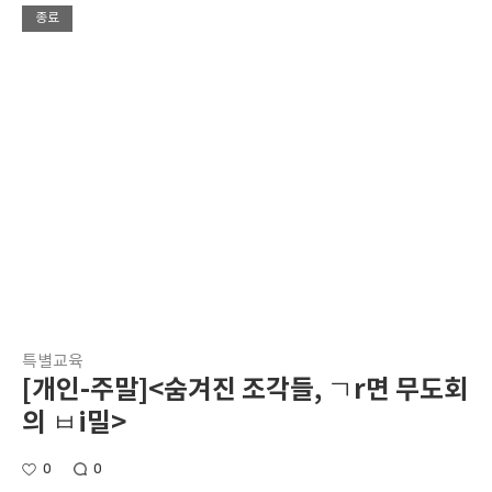
종료
특별교육
[개인-주말]<숨겨진 조각들, ㄱr면 무도회
의 ㅂi밀>
0
0