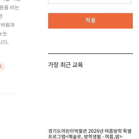
소원을 비는
한
적용
 바람과
누는
니다.
가장 최근 교육
학
경기도어린이박물관 2026년 여름방학 특별
프로그램<예술로, 방학생활 - 여름,밤>