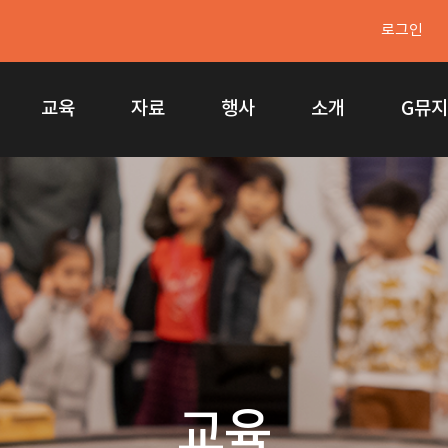
로그인
교육
자료
행사
소개
G뮤
교육