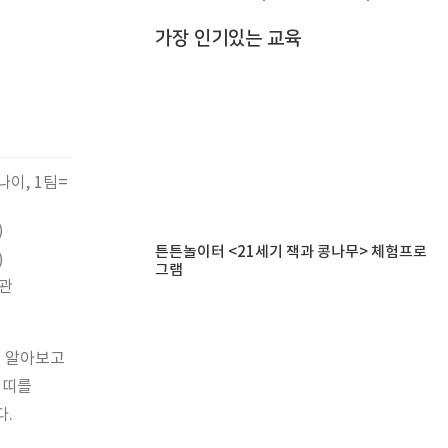
가장 인기있는 교육
나이, 1팀=
)
튼튼놀이터 <21세기 잭과 콩나무> 체험프로
)
그램
관
해 알아보고
 띠를
다.