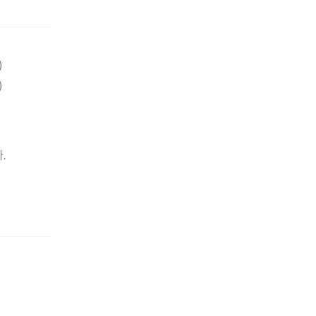
)
)
.