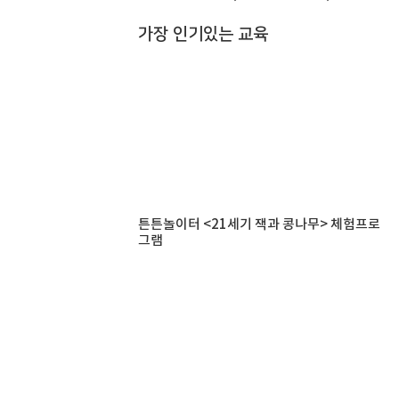
가장 인기있는 교육
튼튼놀이터 <21세기 잭과 콩나무> 체험프로
그램