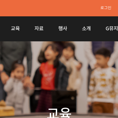
로그인
교육
자료
행사
소개
G뮤
교육