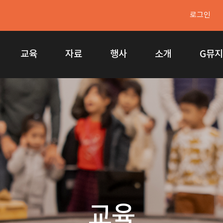
로그인
교육
자료
행사
소개
G뮤
교육