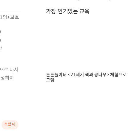
가장 인기있는 교육
 1명+보호
)
)
당
손으로 다시
튼튼놀이터 <21세기 잭과 콩나무> 체험프로
완성하며
그램
# 팔찌