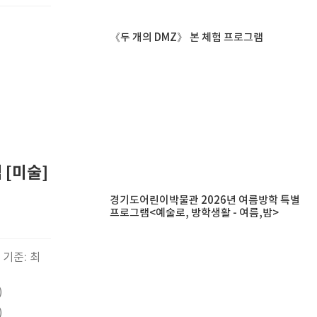
《두 개의 DMZ》 본 체험 프로그램
 [미술]
경기도어린이박물관 2026년 여름방학 특별
프로그램<예술로, 방학생활 - 여름,밤>
 기준: 최
)
)