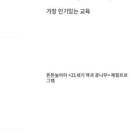
가장 인기있는 교육
튼튼놀이터 <21세기 잭과 콩나무> 체험프로
그램