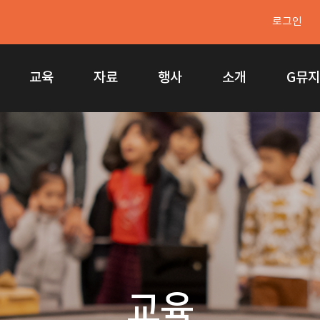
로그인
교육
자료
행사
소개
G뮤
교육