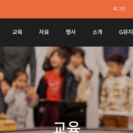
로그인
교육
자료
행사
소개
G뮤
교육