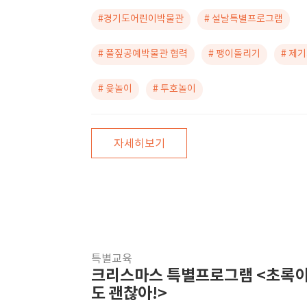
#경기도어린이박물관
# 설날특별프로그램
# 풀짚공예박물관 협력
# 팽이돌리기
# 제
# 윷놀이
# 투호놀이
자세히보기
특별교육
크리스마스 특별프로그램 <초록이
도 괜찮아!>