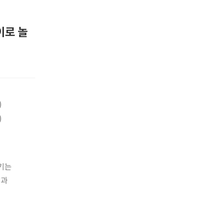
이로 놀
)
)
기는
삼과