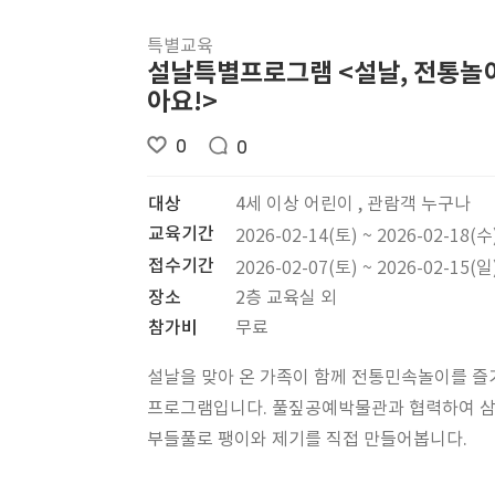
특별교육
설날특별프로그램 <설날, 전통놀
아요!>
0
0
대상
4세 이상 어린이 , 관람객 누구나
교육기간
2026-02-14(토) ~ 2026-02-18(수
접수기간
2026-02-07(토) ~ 2026-02-15(일
장소
2층 교육실 외
참가비
무료
설날을 맞아 온 가족이 함께 전통민속놀이를 즐
프로그램입니다. 풀짚공예박물관과 협력하여 
부들풀로 팽이와 제기를 직접 만들어봅니다.