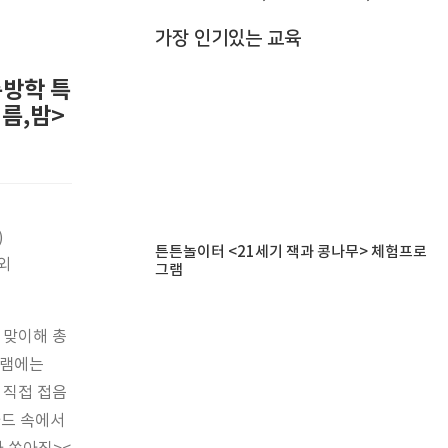
가장 인기있는 교육
름방학 특
름,밤>
)
튼튼놀이터 <21세기 잭과 콩나무> 체험프로
외
그램
 맞이해 총
그램에는
 직접 접음
카드 속에서