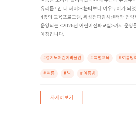
여름밤 소리가 흘러나왔다><내 우산에 유성우가
유리듬? 인 더 써머><눈떠보니 여우누이가 되었다
4종의 교육프로그램, 위성전파감시센터와 협력
운영되는 <2026년 어린이전파교실>까지 운영
예정입니다.
#경기도어린이박물관
# 특별교육
# 여름방
# 여름
# 밤
# 여름밤
자세히보기