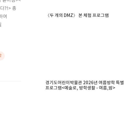
 쏟아짐><
?!> 총
《두 개의 DMZ》 본 체험 프로그램
하여
될
학
경기도어린이박물관 2026년 여름방학 특별
프로그램<예술로, 방학생활 - 여름,밤>