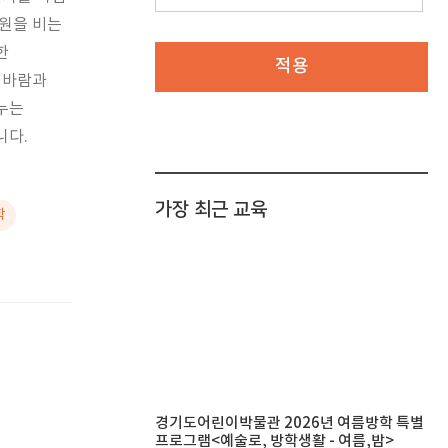
소원을 비는
한
적용
 바람과
누는
니다.
가장 최근 교육
학
경기도어린이박물관 2026년 여름방학 특별
프로그램<예술로, 방학생활 - 여름,밤>