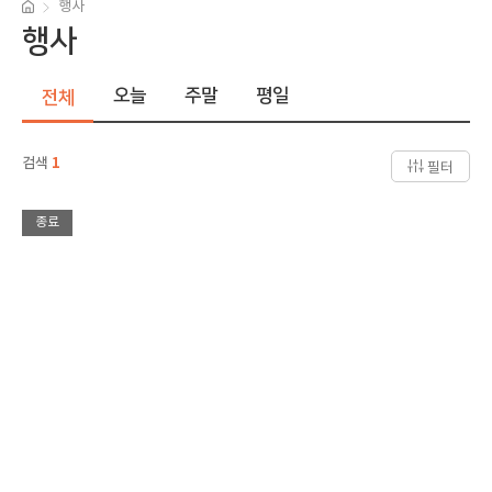
행사
행사
오늘
주말
평일
전체
검색
1
필터
종료