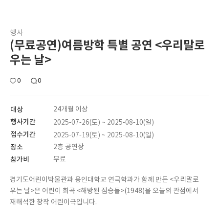
행사
(무료공연)여름방학 특별 공연 <우리말로
우는 날>
0
0
대상
24개월 이상
행사기간
2025-07-26(토) ~ 2025-08-10(일)
접수기간
2025-07-19(토) ~ 2025-08-10(일)
장소
2층 공연장
참가비
무료
경기도어린이박물관과 용인대학교 연극학과가 함께 만든 <우리말로
우는 날>은 어린이 희곡 <해방된 짐승들>(1948)을 오늘의 관점에서
재해석한 창작 어린이극입니다.