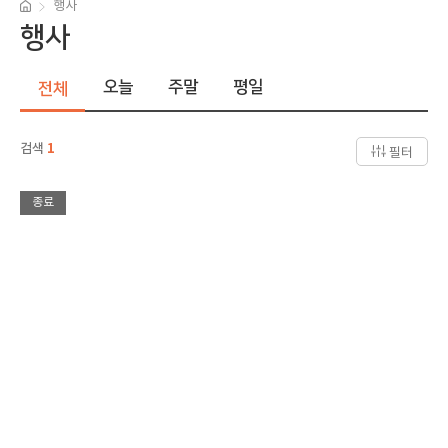
행사
행사
오늘
주말
평일
전체
검색
1
필터
종료