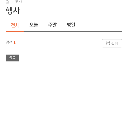
행사
행사
오늘
주말
평일
전체
검색
1
필터
종료