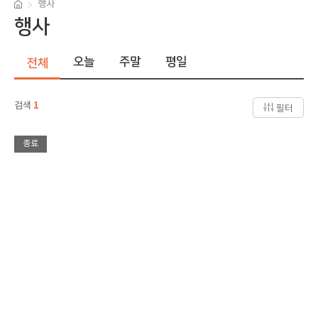
행사
행사
오늘
주말
평일
전체
검색
1
필터
종료