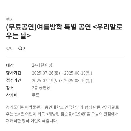
행사
(무료공연)여름방학 특별 공연 <우리말로
우는 날>
0
0
대상
24개월 이상
행사기간
2025-07-26(토) ~ 2025-08-10(일)
접수기간
2025-07-19(토) ~ 2025-08-10(일)
장소
2층 공연장
참가비
무료
경기도어린이박물관과 용인대학교 연극학과가 함께 만든 <우리말로
우는 날>은 어린이 희곡 <해방된 짐승들>(1948)을 오늘의 관점에서
재해석한 창작 어린이극입니다.