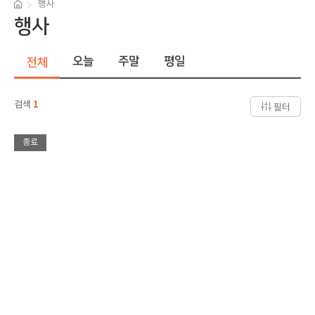
행사
행사
오늘
주말
평일
전체
검색
1
필터
종료