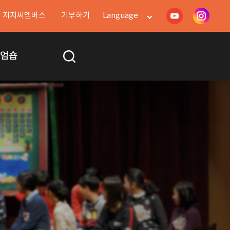
지지씨멤버스
기부하기
Language
지엄숍