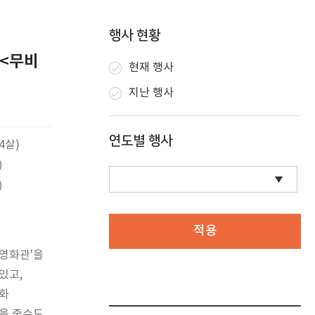
행사 현황
 <무비
현재 행사
지난 행사
연도별 행사
4살)
)
)
적용
 영화관'을
있고,
영화
춤을 출수도