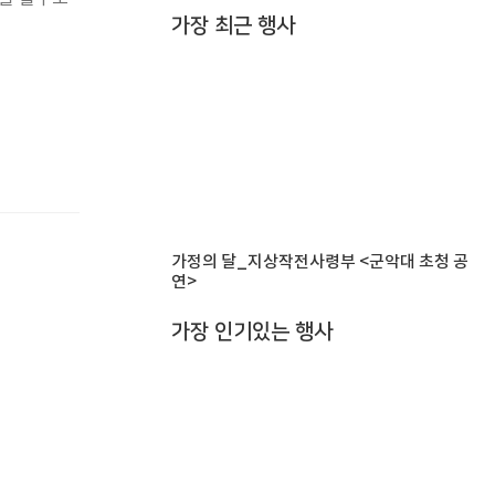
가장 최근 행사
가정의 달_지상작전사령부 <군악대 초청 공
연>
가장 인기있는 행사