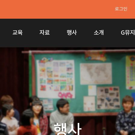
로그인
교육
자료
행사
소개
G뮤
행사