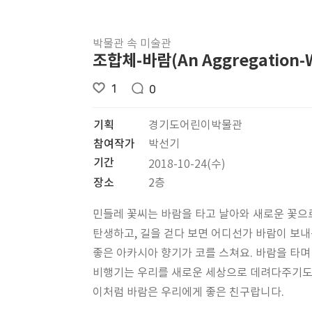
박물관 속 미술관
조합체-바람(An Aggregation-
1
0
기획
경기도어린이박물관
참여작가
박선기
기간
2018-10-24(수)
장소
2층
민들레 꽃씨는 바람을 타고 날아와 새로운 꽃으
탄생하고, 길을 걷다 보면 어디선가 바람이 보내
좋은 아카시아 향기가 코를 스쳐요. 바람을 타
비행기는 우리를 새로운 세상으로 데려다주기도
이처럼 바람은 우리에게 좋은 친구랍니다.