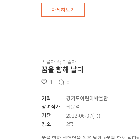
자세히보기
박물관 속 미술관
꿈을 향해 날다
1
0
기획
경기도어린이박물관
참여작가
최문석
기간
2012-06-07(목)
장소
2층
꿈을 향한 생명력을 얻은 날개 <꿈을 향해 날다