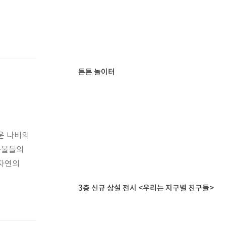
튼튼 놀이터
운 나비의
동물들의
 자연의
3층 신규 상설 전시 <우리는 지구별 친구들>