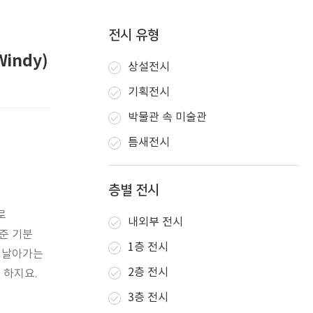
전시 유형
Windy)
상설전시
기획전시
박물관 속 미술관
틈새전시
층별 전시
로
내외부 전시
준 기분
1층 전시
며 날아가는
2층 전시
 하지요.
3층 전시