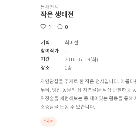
틈새전시
작은 생태전
1
0
기획
최미선
참여작가
-
기간
2016-07-19(화)
장소
1층
자연관찰을 주제로 한 작은 전시입니다. 아름다
무늬, 멋진 동물의 집 자연물을 직접 관찰하고 
위장술을 체험해보는 등 재미있는 활동을 통해
소중함을 느낄 수 있습니다.
#자연