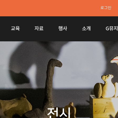
로그인
교육
자료
행사
소개
G뮤
전시