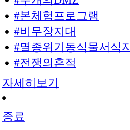
#본체험프로그램
#비무장지대
#멸종위기동식물서식
#전쟁의흔적
자세히보기
종료