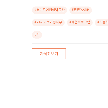
#경기도어린이박물관
#튼튼놀이터
#21세기잭과콩나무
#체험프로그램
#초등
#키
자세히보기