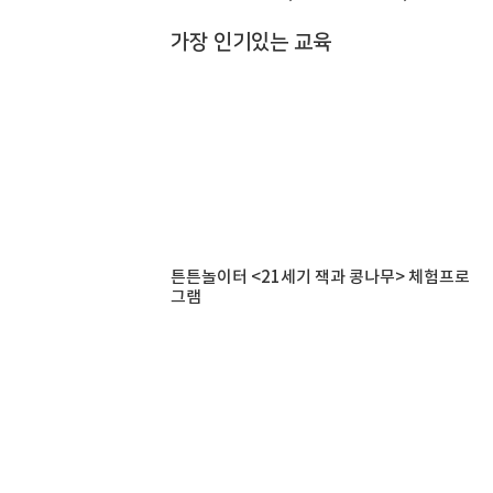
가장 인기있는 교육
튼튼놀이터 <21세기 잭과 콩나무> 체험프로
그램