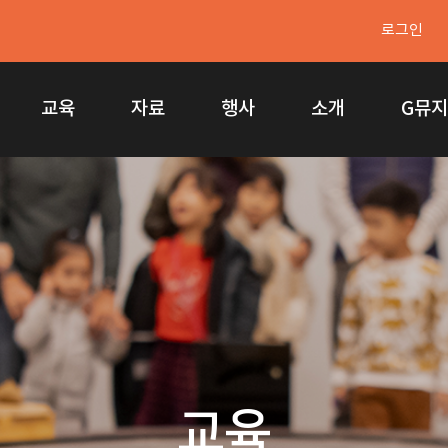
로그인
교육
자료
행사
소개
G뮤
교육