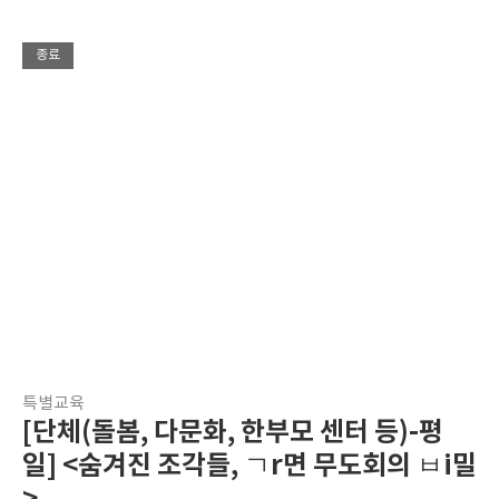
종료
특별교육
[단체(돌봄, 다문화, 한부모 센터 등)-평
일] <숨겨진 조각들, ㄱr면 무도회의 ㅂi밀