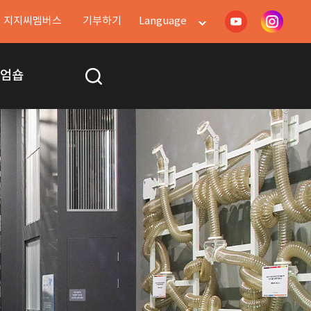
지지씨멤버스
기부하기
Language
지엄숍