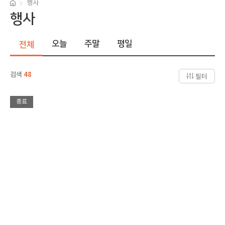
행사
행사
오늘
주말
평일
전체
검색
48
필터
종료