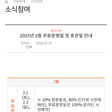
이용안내
소식참여
소식참여
공지사항
2025년 2월 무료운영일 및 휴관일 안내
관리자
2025.01.20
0
2월
2.1.
(토),
※
20%
현장발권
, 80%
인터넷 사전예
무
2.2.
매
(
단
,
무료운영일은
100%
온라인 사
료
(일),
전예약
)
운