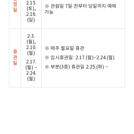
2.15.
영
※ 관람일
7
일 전부터 당일까지 예매
(토),
일
가능
2.16.
(일)
2.3.
(월),
2.10.
※
매주 월요일 휴관
휴
(월)
관
※ 임시휴관일
: 2.17.(
월
)~2.24.(
월
)
2.17.
일
※ 부분
(3
층
)
휴관일
2.25.(
화
) ~
(월) ~
2.24.
(월)