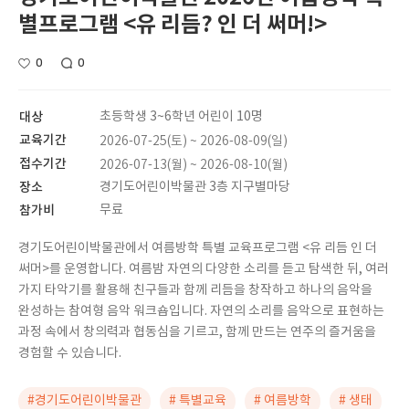
별프로그램 <유 리듬? 인 더 써머!>
0
0
대상
초등학생 3~6학년 어린이 10명
교육기간
2026-07-25(토) ~ 2026-08-09(일)
접수기간
2026-07-13(월) ~ 2026-08-10(월)
장소
경기도어린이박물관 3층 지구별마당
참가비
무료
경기도어린이박물관에서 여름방학 특별 교육프로그램 <유 리듬 인 더
써머>를 운영합니다. 여름밤 자연의 다양한 소리를 듣고 탐색한 뒤, 여러
가지 타악기를 활용해 친구들과 함께 리듬을 창작하고 하나의 음악을
완성하는 참여형 음악 워크숍입니다. 자연의 소리를 음악으로 표현하는
과정 속에서 창의력과 협동심을 기르고, 함께 만드는 연주의 즐거움을
경험할 수 있습니다.
#경기도어린이박물관
# 특별교육
# 여름방학
# 생태