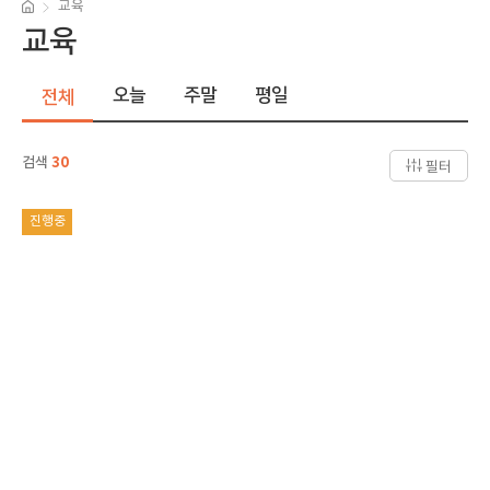
교육
교육
오늘
주말
평일
전체
검색
30
필터
진행중