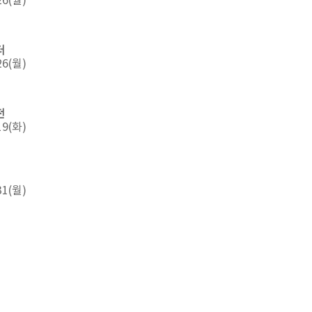
26(월)
터
26(월)
전
19(화)
31(월)