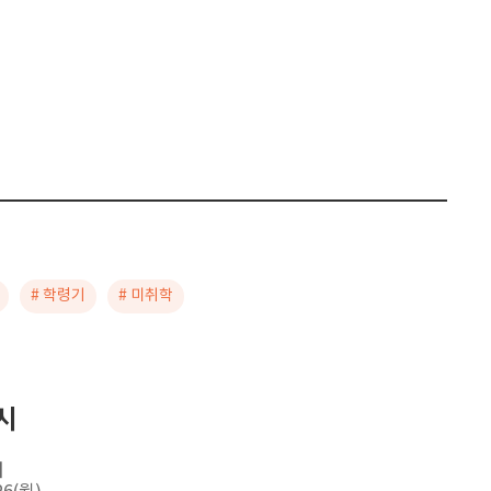
# 학령기
# 미취학
시
터