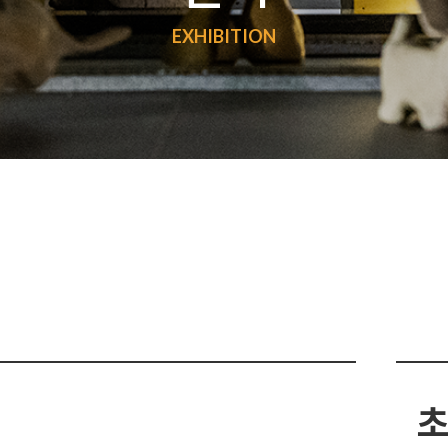
EXHIBITION
초