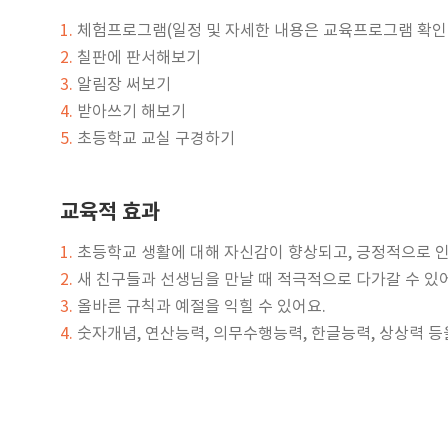
1.
체험프로그램(일정 및 자세한 내용은 교육프로그램 확인
2.
칠판에 판서해보기
3.
알림장 써보기
4.
받아쓰기 해보기
5.
초등학교 교실 구경하기
교육적 효과
1.
초등학교 생활에 대해 자신감이 향상되고, 긍정적으로 인
2.
새 친구들과 선생님을 만날 때 적극적으로 다가갈 수 있
3.
올바른 규칙과 예절을 익힐 수 있어요.
4.
숫자개념, 연산능력, 의무수행능력, 한글능력, 상상력 등