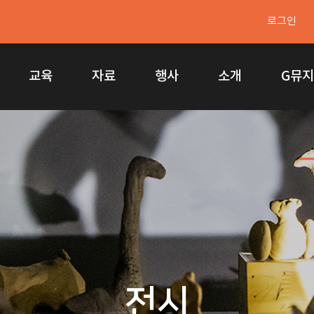
로그인
교육
자료
행사
소개
G뮤
전시