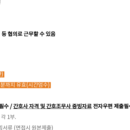
일
 등 협의로 근무할 수 있음
간)
0 도착 분까지 유효(시간엄수)
필수 /
간호사 자격 및 간호조무사 증빙자료
전자우편 제출필
각 1부.
빙서류 (면접시 원본제출)