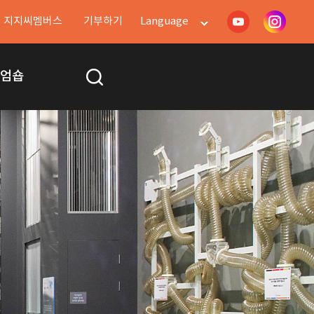
지지씨멤버스
기부하기
Language
지엄숍