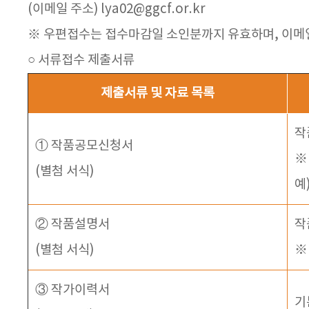
(이메일 주소) lya02@ggcf.or.kr
※ 우편접수는 접수마감일 소인분까지 유효하며, 이메
○ 서류접수 제출서류
제출서류 및 자료 목록
작
① 작품공모신청서
※
(별첨 서식)
예
② 작품설명서
작
(별첨 서식)
※
③ 작가이력서
기