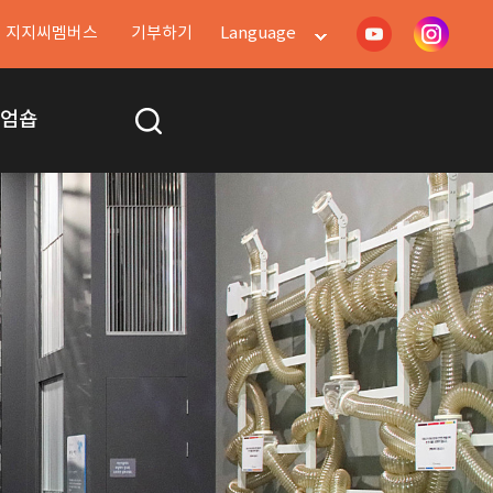
지지씨멤버스
기부하기
Language
지엄숍