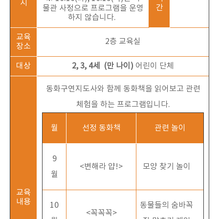
시
간
물관 사정으로 프로그램을 운영
하지 않습니다.
교육
2층 교육실
장소
대상
2, 3, 4세 (만 나이)
어린이 단체
동화구연지도사와 함께 동화책을 읽어보고 관련
체험을 하는 프로그램입니다.
월
선정 동화책
관련 놀이
9
<변해라 얍!>
모양 찾기 놀이
월
교육
내용
10
동물들의 숨바꼭
<꼭꼭꼭>