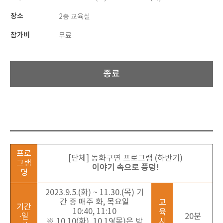
장소
2층 교육실
참가비
무료
종료
프로
[단체] 동화구연 프로그램 (하반기)
그램
이야기 속으로 풍덩!
명
2023.9.5.(화) ~ 11.30
.(목) 기
간 중 매주 화, 목요일
교
기간
10:40, 11:10
육
·일
20분
※ 10.10(화), 10.19(목)은 박
시