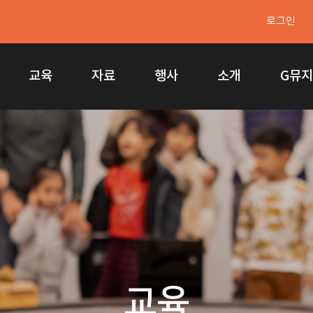
로그인
교육
자료
행사
소개
G뮤
교육