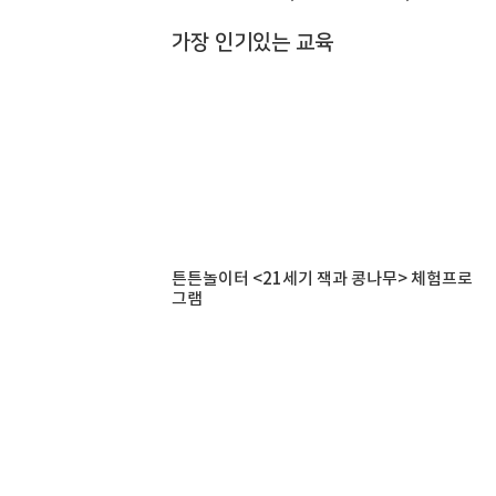
가장 인기있는 교육
튼튼놀이터 <21세기 잭과 콩나무> 체험프로
그램