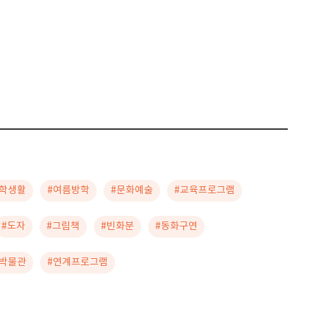
학생활
#여름방학
#문화예술
#교육프로그램
#도자
#그림책
#빈화분
#동화구연
박물관
#연계프로그램