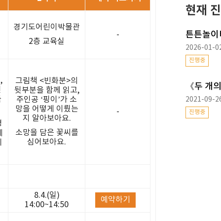
현재 진
경기도어린이박물관
튼튼놀이터
-
육
2층 교육실
2026-01-0
진행중
의
,
그림책 <빈화분>의
《두 개의
인
뒷부분을 함께 읽고,
들
주인공 ‘핑이’가 소
2021-09-2
망을 어떻게 이뤘는
-
진행중
지 알아보아요.
경
소망을 담은 꽃씨를
에
심어보아요.
니
8.4.(일)
예약하기
14:00~14:50