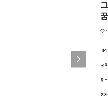
그
꿈
1
대상
교육
장소
참가