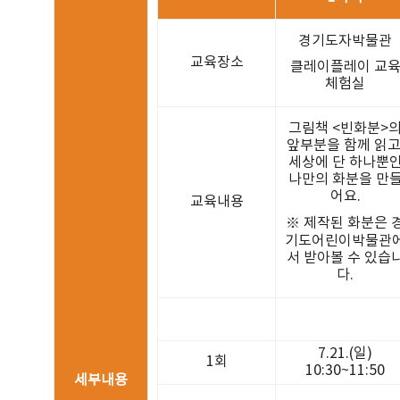
경기도자박물관
교육장소
클레이플레이 교
체험실
그림책 <빈화분>
앞부분을 함께 읽고
세상에 단 하나뿐
나만의 화분을 만
어요.
교육내용
※ 제작된 화분은 
기도어린이박물관
서 받아볼 수 있습
다.
7.21.(일)
1회
10:30~11:50
세부내용