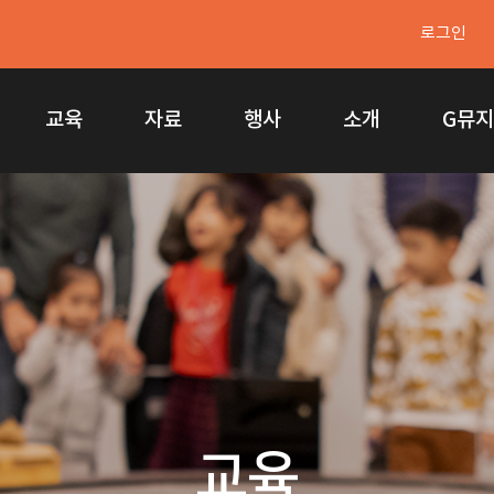
로그인
교육
자료
행사
소개
G뮤
교육