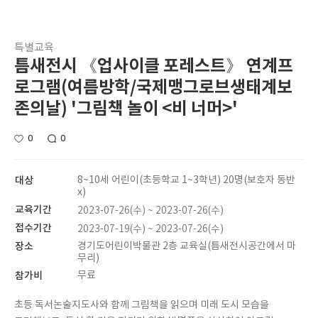
특별교육
틈새전시 《업사이클 포레스트》 연계프
로그램(여름방학/국제맹그로브생태계보
존의날) '그림책 놀이 <비 너머>'
0
0
대상
8~10세 어린이(초등학교 1~3학년) 20명(보호자 동반
x)
교육기간
2023-07-26(수) ~ 2023-07-26(수)
접수기간
2023-07-19(수) ~ 2023-07-26(수)
장소
경기도어린이박물관 2층 교육실(틈새전시공간에서 마
무리)
참가비
무료
초등 독서논술지도사와 함께 그림책을 읽으며 미래 도시 모습을