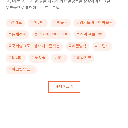
고민해보고, 도시 환 경을 지키기 위한 발명품을 상상하여 아크릴
무드등으로 표현해보는 프로그램
#경기도
# 어린이
# 박물관
# 경기도어린이박물관
# 틈새전시
# 업사이클포레스트
# 연계 프로그램
# 국제맹그로브생태계보존의날
# 여름방학
# 그림책
# 비너머
# 도시숲
# 홍수
# 팝업카드
# 아크릴무드등
자세히보기