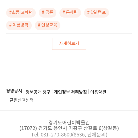
#초등 고학년
# 공존
# 문해력
# 1일 캠프
# 여름방학
# 인성교육
자세히보기
경영공시
정보공개 청구
개인정보 처리방침
이용약관
클린신고센터
경기도어린이박물관
(17072) 경기도 용인시 기흥구 상갈로 6(상갈동)
Tel. 031-270-8600(8636, 단체문의)