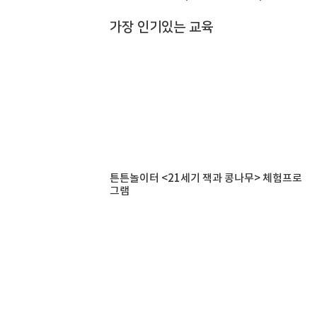
가장 인기있는 교육
튼튼놀이터 <21세기 잭과 콩나무> 체험프로
그램