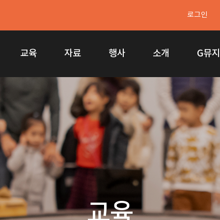
로그인
교육
자료
행사
소개
G뮤
교육