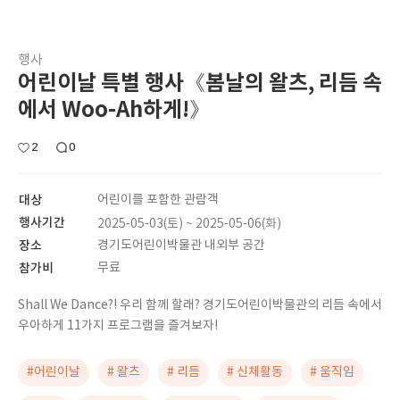
행사
어린이날 특별 행사《봄날의 왈츠, 리듬 속
에서 Woo-Ah하게!》
2
0
대상
어린이를 포함한 관람객
행사기간
2025-05-03(토) ~ 2025-05-06(화)
장소
경기도어린이박물관 내외부 공간
참가비
무료
Shall We Dance?! 우리 함께 할래? 경기도어린이박물관의 리듬 속에서
우아하게 11가지 프로그램을 즐겨보자!
#어린이날
# 왈츠
# 리듬
# 신체활동
# 움직임