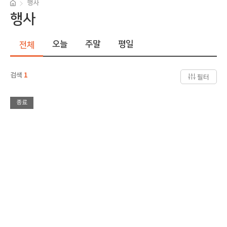
행사
행사
오늘
주말
평일
전체
검색
1
필터
종료