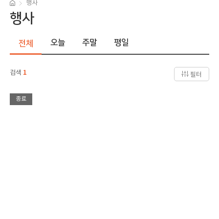
행사
행사
오늘
주말
평일
전체
검색
1
필터
종료