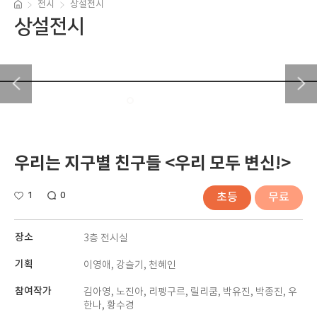
전시
상설전시
상설전시
우리는 지구별 친구들 <우리 모두 변신!>
1
0
초등
무료
장소
3층 전시실
기획
이영애, 강슬기, 천혜인
참여작가
김아영, 노진아, 리펭구르, 릴리쿰, 박유진, 박종진, 우
한나, 황수경