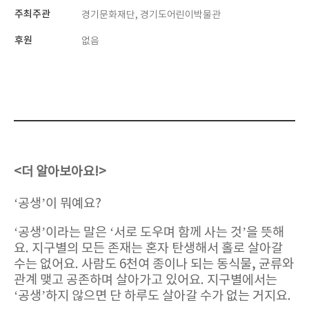
주최주관
경기문화재단, 경기도어린이박물관
후원
없음
<
더 알아보아요
!>
‘
공생
’
이 뭐예요
?
‘
공생
’
이라는 말은
‘
서로 도우며 함께 사는 것
’
을 뜻해
요
.
지구별의 모든 존재는 혼자 탄생해서 홀로 살아갈
수는 없어요
.
사람도
6
천여 종이나 되는 동식물
,
균류와
관계 맺고 공존하며 살아가고 있어요
.
지구별에서는
‘
공생
’
하지 않으면 단 하루도 살아갈 수가 없는 거지요
.