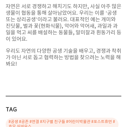
자연은 서로 경쟁하고 해치기도 하지만
,
사실 아주 많은
생물이 협동을 통해 살아남았어요
.
우리는 이를
‘
공생
또는 상리공생
’
이라고 불러요
.
대표적인 예는 개미와
진딧물
,
벌과 꽃
(
현화식물
),
악어와 악어새
,
과일과 과
일을 먹고 씨를 배설하는 동물들
,
말미잘과 흰동가리 등
이 있어요
.
우리도 자연의 다양한 공생 기술을 배우고
,
경쟁과 착취
가 아닌 서로 돕고 협력하는 방법을 찾으려는 노력을 해
봐요
!
TAG
#공생 #공존 #연결 #지구별 친구들 #어린이박물관 #포스트휴먼 #
호모 심비우스