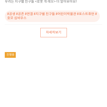
우리는 지구별 친구들 <로봇 개 레오> 더 알아보아요!
#공생 #공존 #연결 #지구별 친구들 #어린이박물관 #포스트휴먼 #
호모 심비우스
자세히보기
진행중