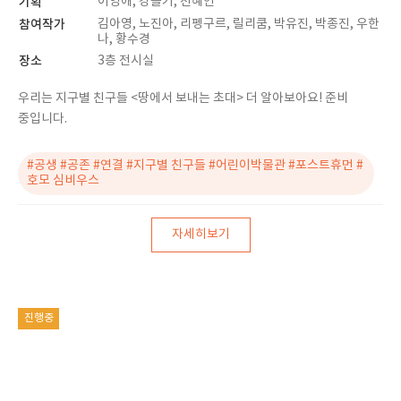
기획
이영애, 강슬기, 천혜인
참여작가
김아영, 노진아, 리펭구르, 릴리쿰, 박유진, 박종진, 우한
나, 황수경
장소
3층 전시실
우리는 지구별 친구들 <땅에서 보내는 초대> 더 알아보아요! 준비
중입니다.
#공생 #공존 #연결 #지구별 친구들 #어린이박물관 #포스트휴먼 #
호모 심비우스
자세히보기
진행중