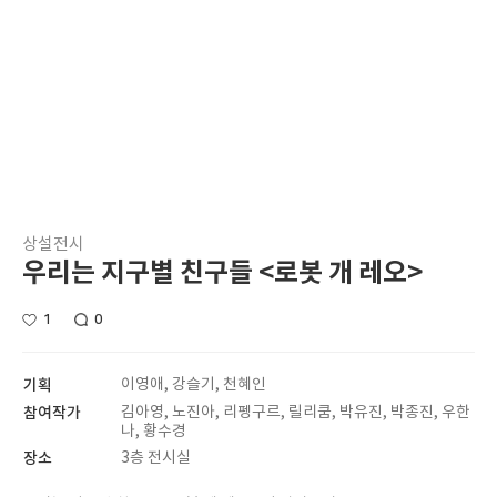
상설전시
우리는 지구별 친구들 <로봇 개 레오>
1
0
기획
이영애, 강슬기, 천혜인
참여작가
김아영, 노진아, 리펭구르, 릴리쿰, 박유진, 박종진, 우한
나, 황수경
장소
3층 전시실