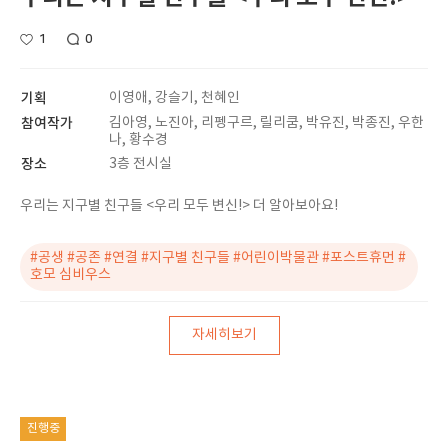
1
0
기획
이영애, 강슬기, 천혜인
참여작가
김아영, 노진아, 리펭구르, 릴리쿰, 박유진, 박종진, 우한
나, 황수경
장소
3층 전시실
우리는 지구별 친구들 <우리 모두 변신!> 더 알아보아요!
#공생 #공존 #연결 #지구별 친구들 #어린이박물관 #포스트휴먼 #
호모 심비우스
자세히보기
진행중