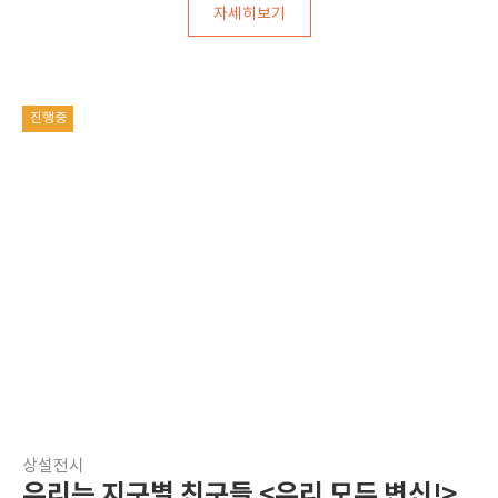
자세히보기
진행중
상설전시
우리는 지구별 친구들 <우리 모두 변신!>