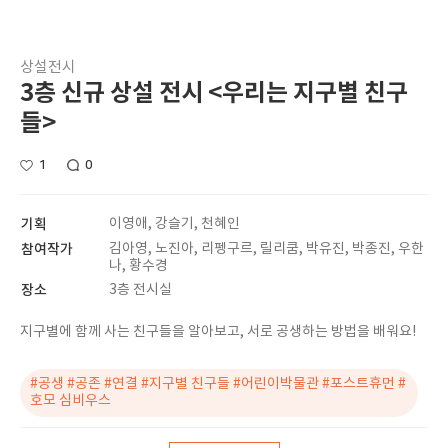
상설전시
3층 신규 상설 전시 <우리는 지구별 친구
들>
1
0
기획
이영애, 강슬기, 천혜인
참여작가
김아영, 노진아, 리펭구르, 릴리쿰, 박유진, 박종진, 우한
나, 황수경
장소
3층 전시실
지구별에 함께 사는 친구들을 알아보고, 서로 공생하는 방법을 배워요!
#공생 #공존 #연결 #지구별 친구들 #어린이박물관 #포스트휴먼 #
호모 심비우스