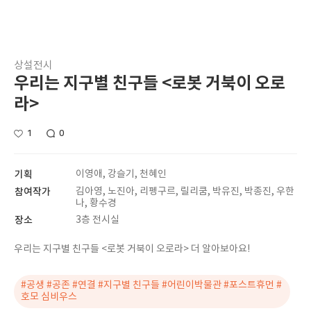
상설전시
우리는 지구별 친구들 <로봇 거북이 오로
라>
1
0
기획
이영애, 강슬기, 천혜인
참여작가
김아영, 노진아, 리펭구르, 릴리쿰, 박유진, 박종진, 우한
나, 황수경
장소
3층 전시실
우리는 지구별 친구들 <로봇 거북이 오로라> 더 알아보아요!
#공생 #공존 #연결 #지구별 친구들 #어린이박물관 #포스트휴먼 #
호모 심비우스