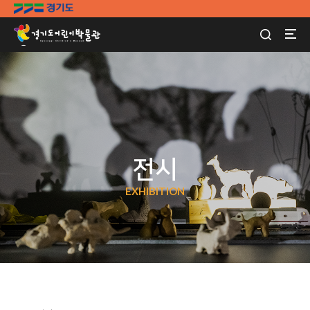
전시
EXHIBITION