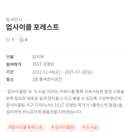
틈새전시
업사이클 포레스트
1
0
기획
김지애
참여작가
1S1T 강영민
기간
2022-11-04(금) ~ 2025-07-20(일)
장소
1층 틈새전시공간
‘업사이클링’과 ‘도시숲’이라는 키워드를 통해 지속가능한 환경 구축을
위해 필요한 새로운 삶의 양식을 느끼고 배울 수 있도록 구성하였으며,
업사이클링 가구 디자이너인 1S1T 강영민 작가가 <플라스틱 정글>을
설치하여 전시공간에 예술성을 더하였습니다.
#업사이클 포레스트
# 업사이클링
# 도시숲