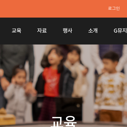
로그인
교육
자료
행사
소개
G뮤
교육