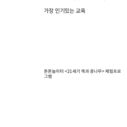
가장 인기있는 교육
튼튼놀이터 <21세기 잭과 콩나무> 체험프로
그램