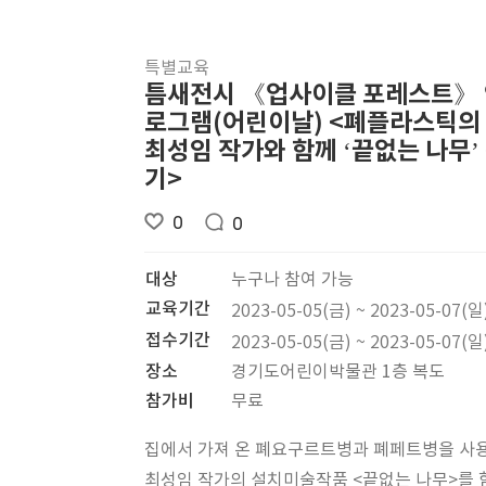
특별교육
틈새전시 《업사이클 포레스트》
로그램(어린이날) <폐플라스틱의 
최성임 작가와 함께 ‘끝없는 나무’
기>
0
0
대상
누구나 참여 가능
교육기간
2023-05-05(금) ~ 2023-05-07(일
접수기간
2023-05-05(금) ~ 2023-05-07(일
장소
경기도어린이박물관 1층 복도
참가비
무료
집에서 가져 온 폐요구르트병과 폐페트병을 사
최성임 작가의 설치미술작품 <끝없는 나무>를 