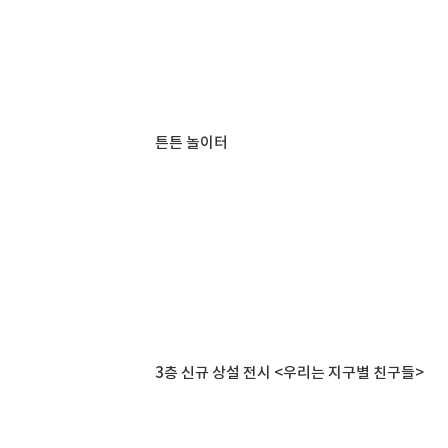
튼튼 놀이터
3층 신규 상설 전시 <우리는 지구별 친구들>