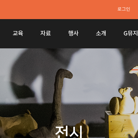
로그인
교육
자료
행사
소개
G뮤
전시